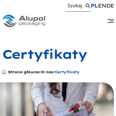
PL
EN
DE
Certyfikaty
Strona główna
O nas
Certyfikaty