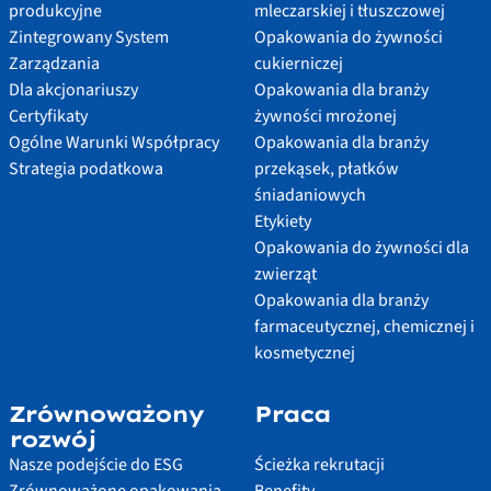
produkcyjne
mleczarskiej i tłuszczowej
Zintegrowany System
Opakowania do żywności
Zarządzania
cukierniczej
Dla akcjonariuszy
Opakowania dla branży
Certyfikaty
żywności mrożonej
Ogólne Warunki Współpracy
Opakowania dla branży
Strategia podatkowa
przekąsek, płatków
śniadaniowych
Etykiety
Opakowania do żywności dla
zwierząt
Opakowania dla branży
farmaceutycznej, chemicznej i
kosmetycznej
Zrównoważony
Praca
rozwój
Nasze podejście do ESG
Ścieżka rekrutacji
Zrównoważone opakowania
Benefity