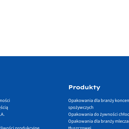
Produkty
lności
Opakowania dla branży konce
ścią
spożywczych
.A.
Opakowania do żywności chło
Opakowania dla branży mleczar
żliwości produkcyjne
tłuszczowej