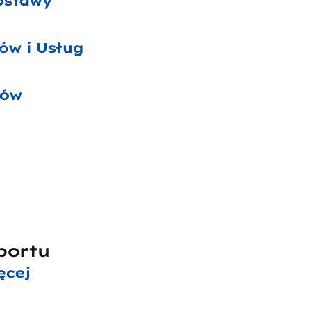
ostawy
ów i Usług
ców
portu
ęcej