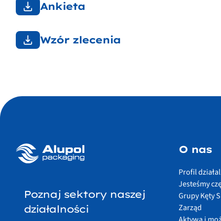
Ankieta
Wzór zlecenia
O nas
Profil działa
Jesteśmy czę
Poznaj sektory naszej
Grupy Kęty S
Zarząd
działalności
Aktywa i mo