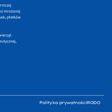
rniczej
ci mrożonej
sek, płatków
wierząt
eutycznej,
Polityka prywatności
RODO