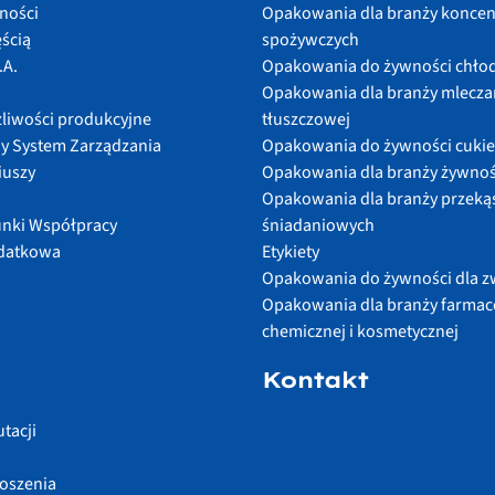
lności
Opakowania dla branży konce
ścią
spożywczych
.A.
Opakowania do żywności chło
Opakowania dla branży mleczar
żliwości produkcyjne
tłuszczowej
y System Zarządzania
Opakowania do żywności cukie
iuszy
Opakowania dla branży żywnoś
Opakowania dla branży przeką
nki Współpracy
śniadaniowych
odatkowa
Etykiety
Opakowania do żywności dla z
Opakowania dla branży farmac
chemicznej i kosmetycznej
Kontakt
tacji
łoszenia