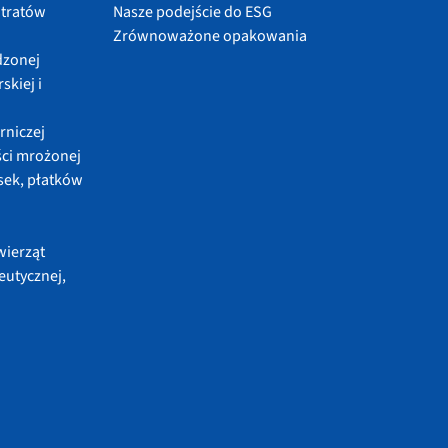
ntratów
Nasze podejście do ESG
Zrównoważone opakowania
dzonej
skiej i
rniczej
ci mrożonej
sek, płatków
wierząt
eutycznej,