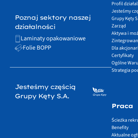
Profil działa
Jesteśmy czę
Poznaj sektory naszej
Grupy Kęty S
Zarząd
działalności
Aktywa i mo
Laminaty opakowaniowe
Zintegrowan
Folie BOPP
Dla akcjonar
Certyfikaty
Ogólne Waru
Strategia p
Jesteśmy częścią
Grupy Kęty S.A.
Praca
Ścieżka rekru
Benefity
Aktualne og