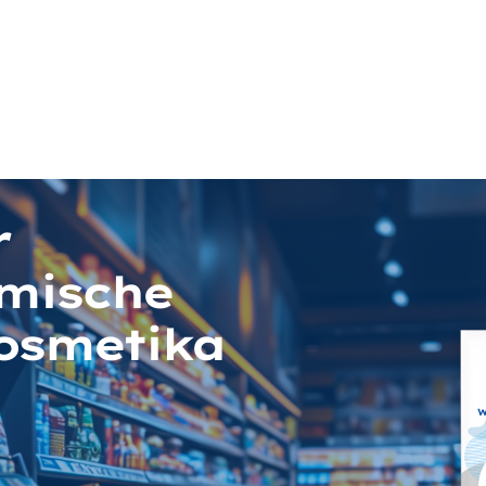
r
mische
osmetika