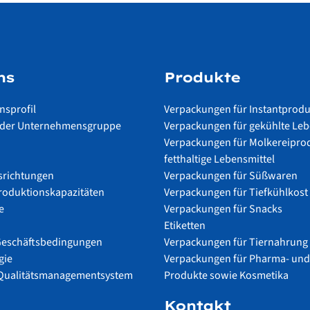
ns
Produkte
sprofil
Verpackungen für Instantprod
il der Unternehmensgruppe
Verpackungen für gekühlte Leb
Verpackungen für Molkereipro
fetthaltige Lebensmittel
srichtungen
Verpackungen für Süßwaren
Produktionskapazitäten
Verpackungen für Tiefkühlkost
e
Verpackungen für Snacks
Etiketten
Geschäftsbedingungen
Verpackungen für Tiernahrung
gie
Verpackungen für Pharma- un
s Qualitätsmanagementsystem
Produkte sowie Kosmetika
Kontakt